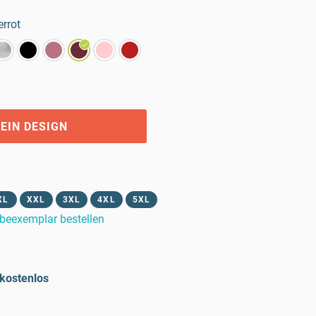
rrot
EIN DESIGN
XL
XXL
3XL
4XL
5XL
beexemplar bestellen
kostenlos