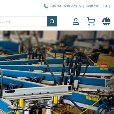
+49 341 608 22815
|
Kontakt
|
FAQ