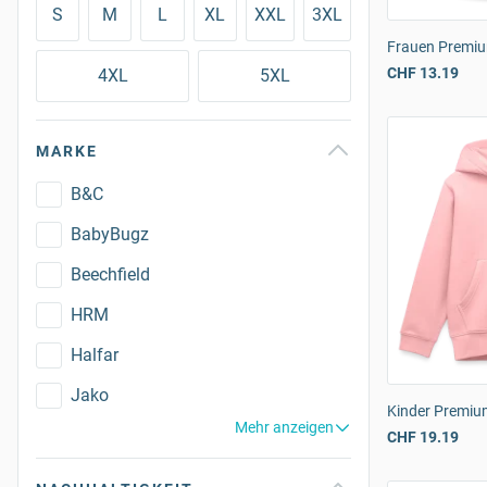
S
M
L
XL
XXL
3XL
Frauen Premium
CHF 13.19
4XL
5XL
MARKE
B&C
BabyBugz
Beechfield
HRM
Halfar
Jako
Kinder Premiu
Mehr anzeigen
CHF 19.19