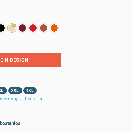
EIN DESIGN
XL
XXL
3XL
beexemplar bestellen
kostenlos