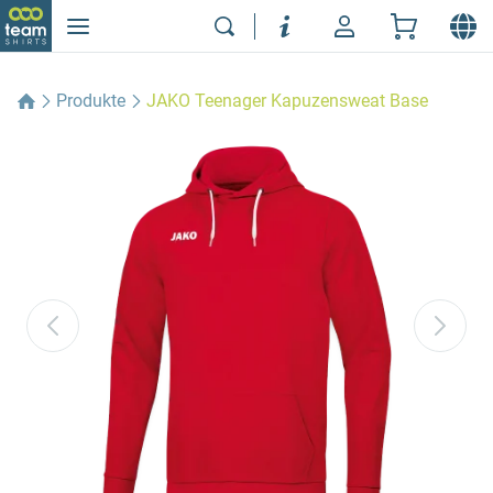
Produkte
JAKO Teenager Kapuzensweat Base