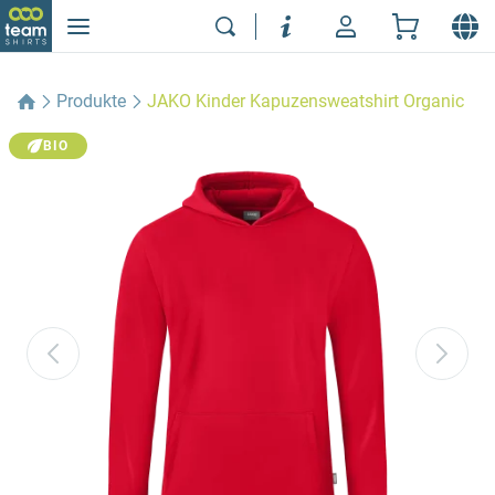
Produkte
JAKO Kinder Kapuzensweatshirt Organic
BIO