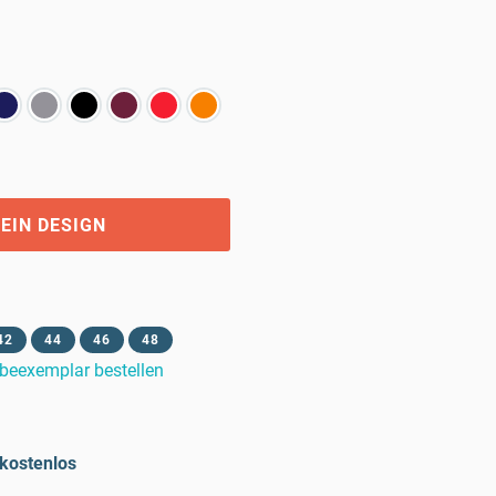
EIN DESIGN
42
44
46
48
beexemplar bestellen
kostenlos