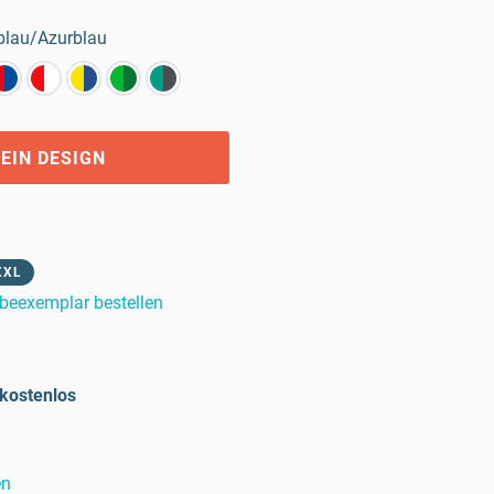
blau/Azurblau
EIN DESIGN
XXL
beexemplar bestellen
kostenlos
en