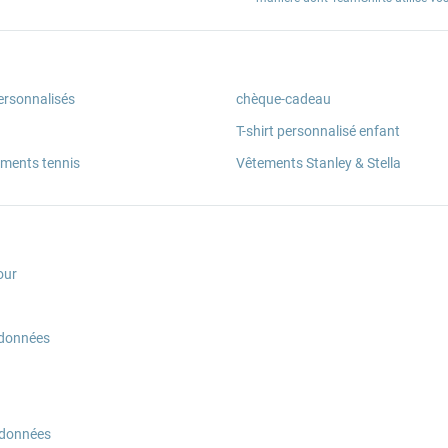
ersonnalisés
chèque-cadeau
T-shirt personnalisé enfant
ements tennis
Vêtements Stanley & Stella
our
 données
 données