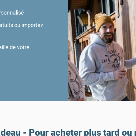
rsonnalisé
atuits ou importez
ille de votre
eau - Pour acheter plus tard ou po