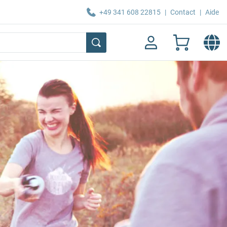
+49 341 608 22815
|
Contact
|
Aide