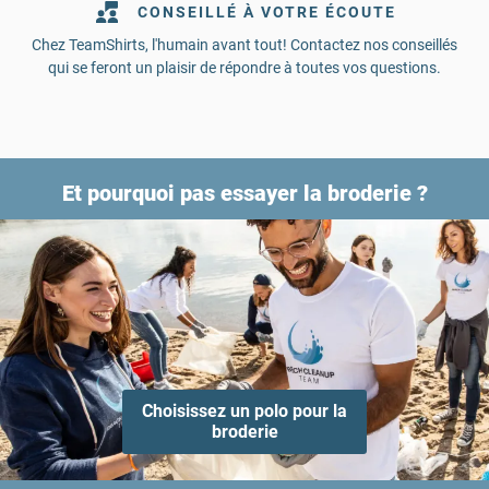
CONSEILLÉ À VOTRE ÉCOUTE
NO MINIMUMS
Chez TeamShirts, l'humain avant tout! Contactez nos conseillés
Besoin d'un t-shirt pour votre nouveau collègue? Tous nos
qui se feront un plaisir de répondre à toutes vos questions.
produits sont commandables sans quantité minimum.
Et pourquoi pas essayer la broderie ?
Choisissez un polo pour la
broderie